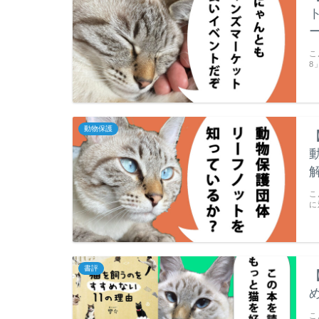
こ
8
動物保護
こ
に
書評
こ