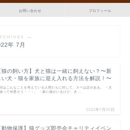
お問い合わせ
プロフィール
RCHIVES ―
022年 7月
【猫の飼い方】犬と猫は一緒に飼えない？〜新
しい犬・猫を家族に迎え入れる方法を解説！〜
回はこんなことを考えている人間たちに対して、スペは話がある。 ・犬
猫って仲悪そう・・・。 ・家に猫がいるけど、犬 …
2022年7月30日
【動物保護】猫グッズ即売会チャリティイベン