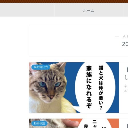
ホーム
― A
2
猫の飼い方
今
と
動物保護