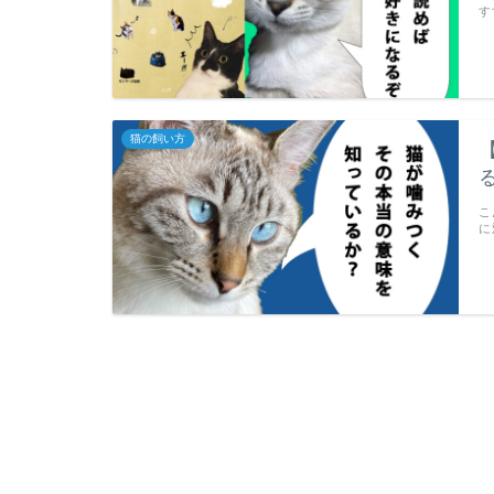
す
猫の飼い方
こ
に