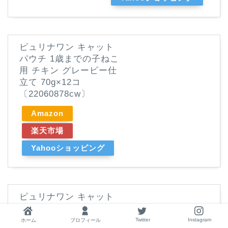
ピュリナワン キャット
パウチ 1歳までの子ねこ
用 チキン グレービー仕
立て 70g×12コ
〔22060878cw〕
Amazon
楽天市場
Yahooショッピング
ピュリナワン キャット
室内飼い猫用 インドアキ
ャット 1歳以上 チキン
Twitter
Instagram
ホーム
プロフィール