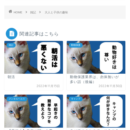
HOME
雑記
大人と子供の趣味
関連記事はこちら
雑記
動物保護
朝活
動物保護業界は、勿体無いが
多い話（後編）
2022年11月15日
2022年11月30日
メンタルヘルス
キャンプ